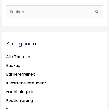
S
u
c
h
e
Kategorien
n
n
Alle Themen
a
Backup
c
Barrierefreiheit
h
Künstliche Intelligenz
:
Nachhaltigkeit
Positionierung